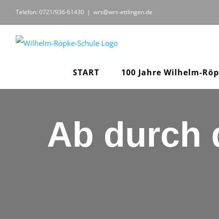
Zum
Telefon: 0721/936-61430
|
wrs@wrs-ettlingen.de
Inhalt
springen
START
100 Jahre Wilhelm-Rö
Ab durch d