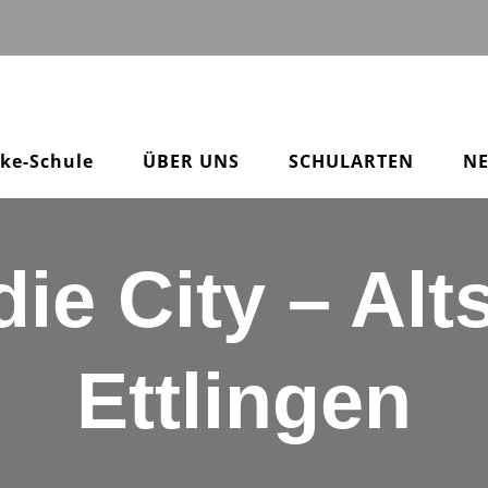
pke-Schule
ÜBER UNS
SCHULARTEN
N
ie City – Alts
Ettlingen