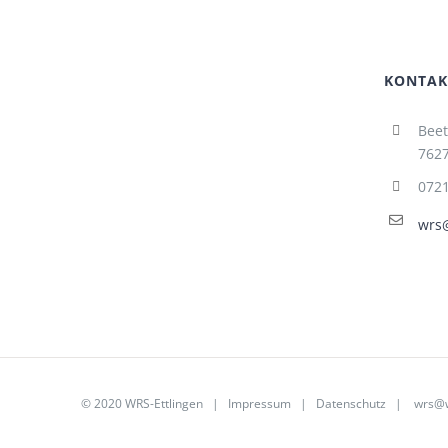
KONTAK
Beet
7627
072
wrs@
© 2020 WRS-Ettlingen |
Impressum
|
Datenschutz
|
wrs@w