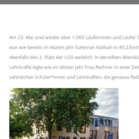
Am 23. Mai sind wieder über 1.000 Läuferinnen und Läufer 10
war wie bereits im letzten Jahr Suleiman Katibah in 40:23mi
ebenfalls den 2. Platz der U20 weiblich. In derselben Alters
Lehrkräfte legte wie im letzten Jahr Frau Rechner in einer Z
zahlreichen Schüler*innen und Lehrkräften, die genauso fle