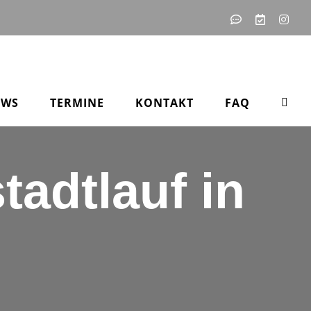
IServ
WebUntis
Inst
-
-
unsere
digitales
Schul-
Klassenbu
IT-
Lösung
EWS
TERMINE
KONTAKT
FAQ
tadtlauf in