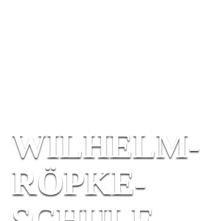
WILHELM-
RÖPKE-
SCHULE