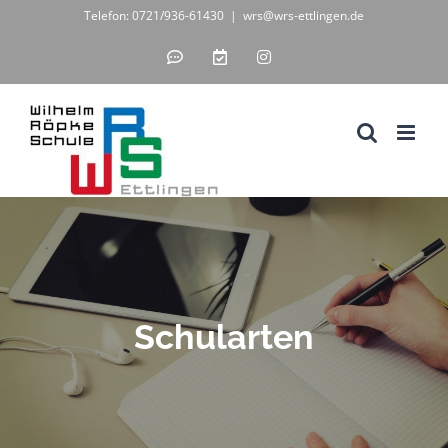
Zum
Telefon: 0721/936-61430
|
wrs@wrs-ettlingen.de
Inhalt
IServ
WebUntis
Instagram
-
-
springen
unsere
digitales
Schul-
Klassenbuch
IT-
Lösung
Schularten