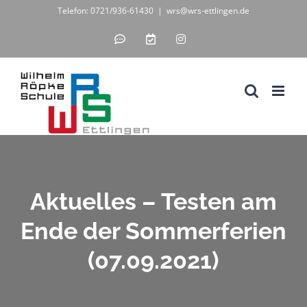
Zum
Telefon: 0721/936-61430
|
wrs@wrs-ettlingen.de
Inhalt
IServ
WebUntis
Instagram
-
-
springen
unsere
digitales
Schul-
Klassenbuch
IT-
Lösung
Aktuelles – Testen am
Ende der Sommerferien
(07.09.2021)