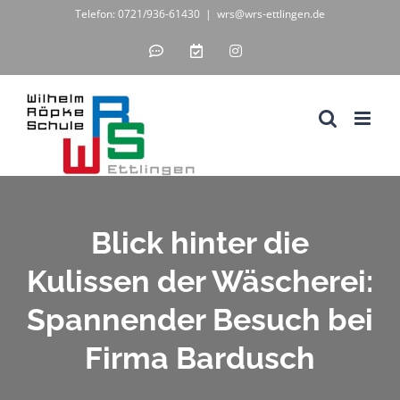
Zum
Telefon: 0721/936-61430
|
wrs@wrs-ettlingen.de
Inhalt
IServ
WebUntis
Instagram
-
-
springen
unsere
digitales
Schul-
Klassenbuch
IT-
Lösung
Blick hinter die
Kulissen der Wäscherei:
Spannender Besuch bei
Firma Bardusch