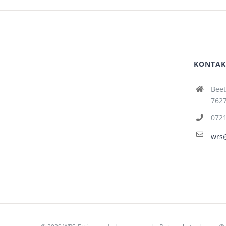
KONTAK
Beet
7627
072
wrs@