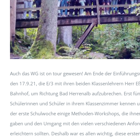
Auch das WG ist on tour gewesen! Am Ende der Einführungsw
Wanderung um den Wurstberg in Bad Herrenalb wirken zu 
den 17.9.21, die E/3 mit ihren beiden Klassenlehrern Herr 
Spaß zu haben. Gestärkt wurde sich während einer Rast mi
Bahnhof, um Richtung Bad Herrenalb aufzubrechen. Erst fünf
Lagerfeuer gebacken wurde. Auch Gespräche kamen nie zu ku
Schülerinnen und Schüler in ihrem Klassenzimmer kennen u
Gruppe zufrieden wieder zurück und war guter Dinge, mit 
der erste Schulwoche einige Methoden-Workshops, die ihnen 
gaben und den Umgang mit den vielen verschiedenen Anfor
erleichtern sollten. Deshalb war es allen wichtig, diese erste