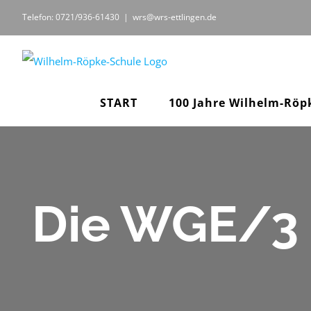
Zum
Telefon: 0721/936-61430
|
wrs@wrs-ettlingen.de
Inhalt
springen
START
100 Jahre Wilhelm-Röp
Die WGE/3 