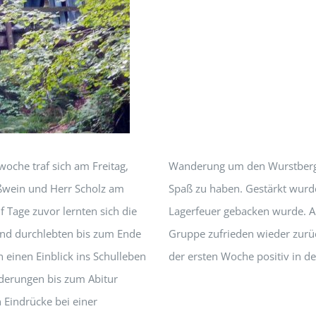
oche traf sich am Freitag,
lassen und noch ein wenig
Eßwein und Herr Scholz am
t Stockbrot, das über dem
 Tage zuvor lernten sich die
rz. Gegen Mittag kehrte die
nd durchlebten bis zum Ende
einem guten Teamspirit nach
einen Einblick ins Schulleben
der ersten Woche positiv in de
derungen bis zum Abitur
n Eindrücke bei einer