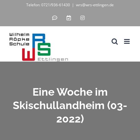
Zum
Telefon: 0721/936-61430
|
wrs@wrs-ettlingen.de
Inhalt
IServ
WebUntis
Instagram
-
-
springen
unsere
digitales
Schul-
Klassenbuch
IT-
Lösung
Eine Woche im
Skischullandheim (03-
2022)