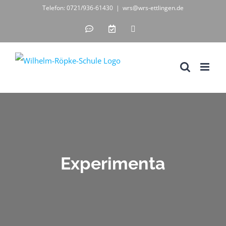
Zum
Telefon: 0721/936-61430
|
wrs@wrs-ettlingen.de
Inhalt
IServ
WebUntis
Instagram
-
-
springen
unsere
digitales
Schul-
Klassenbuch
IT-
Lösung
Experimenta