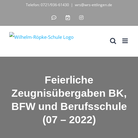
Zum
Telefon: 0721/936-61430
|
wrs@wrs-ettlingen.de
Inhalt
IServ
WebUntis
Instagram
-
-
springen
unsere
digitales
Schul-
Klassenbuch
IT-
Lösung
Feierliche
Zeugnisübergaben BK,
BFW und Berufsschule
(07 – 2022)