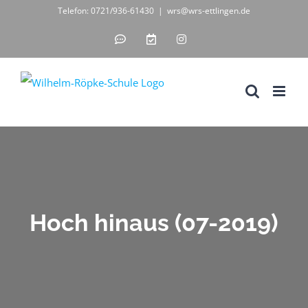
Zum
Telefon: 0721/936-61430
|
wrs@wrs-ettlingen.de
Inhalt
IServ
WebUntis
Instagram
-
-
springen
unsere
digitales
Schul-
Klassenbuch
IT-
Lösung
Hoch hinaus (07-2019)