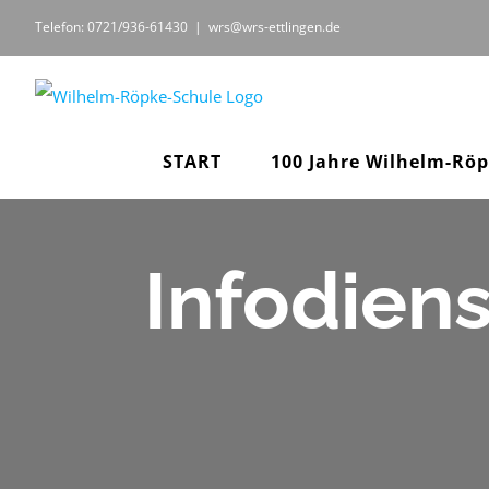
Zum
Telefon: 0721/936-61430
|
wrs@wrs-ettlingen.de
Inhalt
springen
START
100 Jahre Wilhelm-Rö
Infodiens