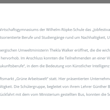
Wirtschaftsgymnasiums der Wilhelm-Röpke-Schule das „Jobfestival 
nftsorientierte Berufe und Studiengänge rund um Nachhaltigkeit,
rgischen Umweltministerin Thekla Walker eröffnet, die die wich
 hervorhob. Im Anschluss konnten die Teilnehmenden an einer V
kunftsberufe“, in dem die Bedeutung von Künstlicher Intelligenz
tsmarkt „Grüne Arbeitswelt“ statt. Hier präsentierten Unternehm
tigkeit. Die Schülergruppe, begleitet von ihrem Lehrer Günther
Rückfahrt mit dem vom Ministerium gestellten Bus, konnten die S