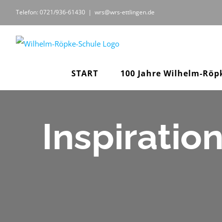
Zum
Telefon: 0721/936-61430
|
wrs@wrs-ettlingen.de
Inhalt
springen
START
100 Jahre Wilhelm-Röp
Inspiratio