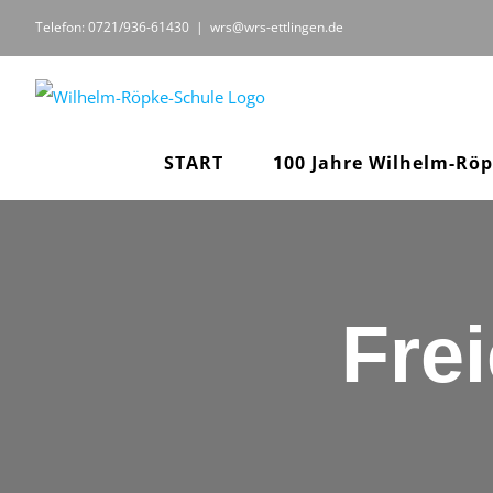
Zum
Telefon: 0721/936-61430
|
wrs@wrs-ettlingen.de
Inhalt
springen
START
100 Jahre Wilhelm-Rö
Fre