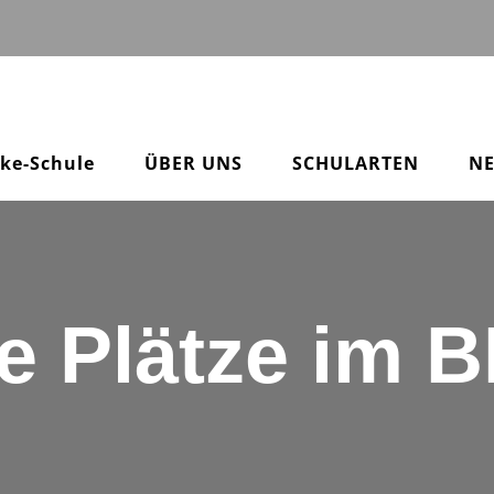
pke-Schule
ÜBER UNS
SCHULARTEN
N
ie Plätze im 