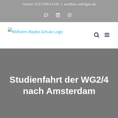
Zum
Telefon: 0721/936-61430
|
wrs@wrs-ettlingen.de
Inhalt
IServ
WebUntis
Instagram
-
-
springen
unsere
digitales
Schul-
Klassenbuch
IT-
Lösung
Studienfahrt der WG2/4
nach Amsterdam