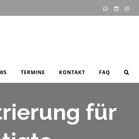
IServ
WebUntis
Inst
-
-
unsere
digitales
Schul-
Klassenbu
IT-
Lösung
WS
TERMINE
KONTAKT
FAQ
rierung für