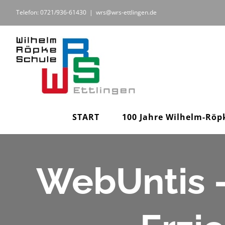
Zum
Telefon: 0721/936-61430
|
wrs@wrs-ettlingen.de
Inhalt
springen
START
100 Jahre Wilhelm-Röp
WebUntis –