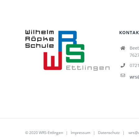
KONTAK
Beet
7627
072
wrs@
© 2020 WRS-Ettlingen |
Impressum
|
Datenschutz
|
wrs@w