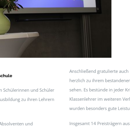
Anschließend gratulierte auch
schule
herzlich zu ihrem bestandenen
sehen. Es bestünde in jeder Kr
en Schülerinnen und Schüler
Klassenlehrer im weiteren Ver
Ausbildung zu ihren Lehrern
wurden besonders gute Leistu
Insgesamt 14 Preisträgern aus
 Absolventen und