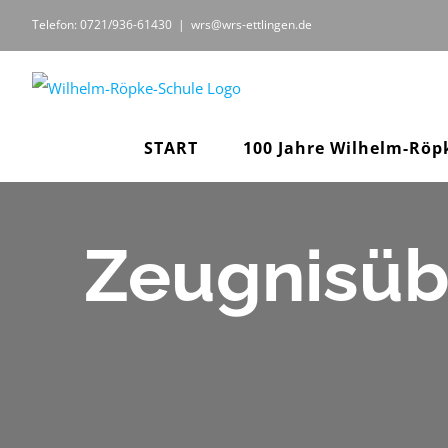
Zum
Telefon: 0721/936-61430
|
wrs@wrs-ettlingen.de
Inhalt
springen
START
100 Jahre Wilhelm-Röp
Zeugnisüb