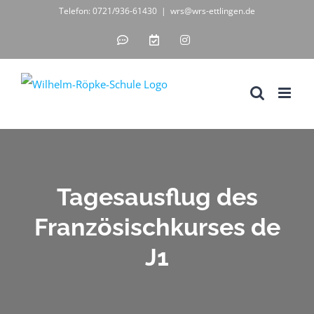
Zum
Telefon: 0721/936-61430
|
wrs@wrs-ettlingen.de
Inhalt
IServ
WebUntis
Instagram
-
-
springen
unsere
digitales
Schul-
Klassenbuch
IT-
Lösung
Tagesausflug des
Französischkurses de
J1