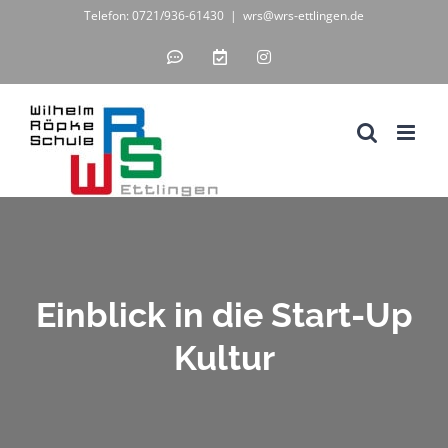
Zum
Telefon: 0721/936-61430
|
wrs@wrs-ettlingen.de
Inhalt
IServ
WebUntis
Instagram
-
-
springen
unsere
digitales
Schul-
Klassenbuch
IT-
Lösung
Einblick in die Start-Up
Kultur