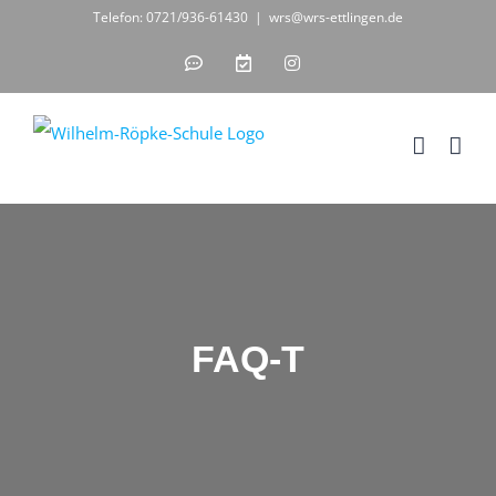
Zum
Telefon: 0721/936-61430
|
wrs@wrs-ettlingen.de
Inhalt
IServ
WebUntis
Instagram
-
-
springen
unsere
digitales
Schul-
Klassenbuch
IT-
Lösung
FAQ-T