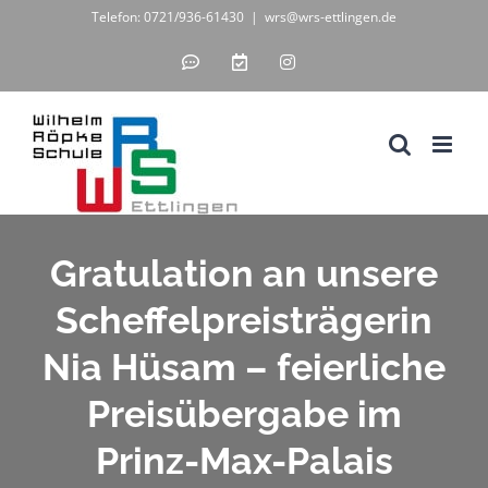
Zum
Telefon: 0721/936-61430
|
wrs@wrs-ettlingen.de
Inhalt
IServ
WebUntis
Instagram
-
-
springen
unsere
digitales
Schul-
Klassenbuch
IT-
Lösung
Gratulation an unsere
Scheffelpreisträgerin
Nia Hüsam – feierliche
Preisübergabe im
Prinz-Max-Palais