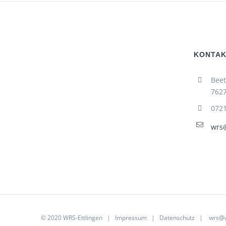
KONTAK
Beet
7627
072
wrs@
© 2020 WRS-Ettlingen |
Impressum
|
Datenschutz
|
wrs@w