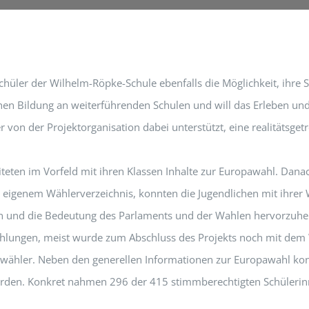
üler der Wilhelm-Röpke-Schule ebenfalls die Möglichkeit, ihre S
ischen Bildung an weiterführenden Schulen und will das Erleben 
on der Projektorganisation dabei unterstützt, eine realitätsget
eten im Vorfeld mit ihren Klassen Inhalte zur Europawahl. Dana
t eigenem Wählerverzeichnis, konnten die Jugendlichen mit ihrer
ieren und die Bedeutung des Parlaments und der Wahlen hervorzuh
lungen, meist wurde zum Abschluss des Projekts noch mit dem 
rstwähler. Neben den generellen Informationen zur Europawahl k
rden. Konkret nahmen 296 der 415 stimmberechtigten Schülerinne