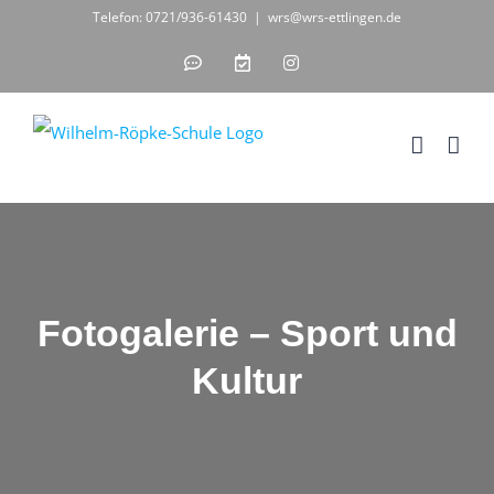
Zum
Telefon: 0721/936-61430
|
wrs@wrs-ettlingen.de
Inhalt
IServ
WebUntis
Instagram
-
-
springen
unsere
digitales
Schul-
Klassenbuch
IT-
Lösung
Fotogalerie – Sport und
Kultur