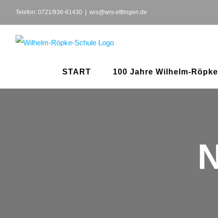
Zum
Telefon: 0721/936-61430
|
wrs@wrs-ettlingen.de
Inhalt
springen
START
100 Jahre Wilhelm-Röpke
N