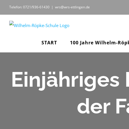
Zum
Telefon: 0721/936-61430
|
wrs@wrs-ettlingen.de
Inhalt
springen
START
100 Jahre Wilhelm-Röp
Einjähriges
der 