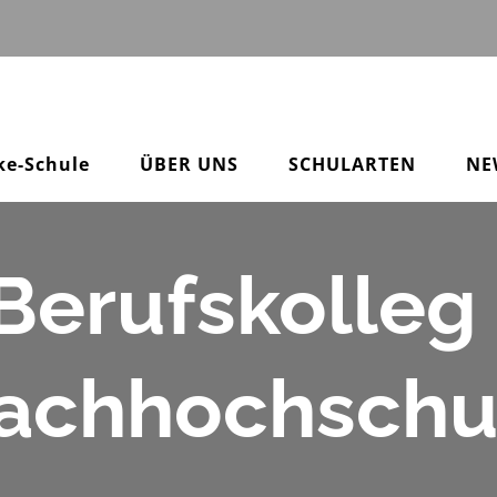
ke-Schule
ÜBER UNS
SCHULARTEN
NE
 Berufskolle
Fachhochschul