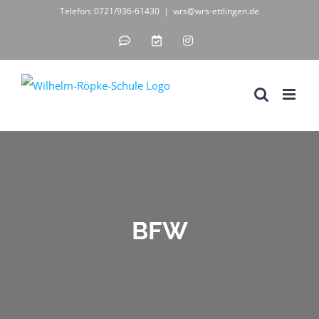
Zum
Telefon: 0721/936-61430
|
wrs@wrs-ettlingen.de
Inhalt
IServ
WebUntis
Instagram
-
-
springen
unsere
digitales
Schul-
Klassenbuch
IT-
Lösung
BFW